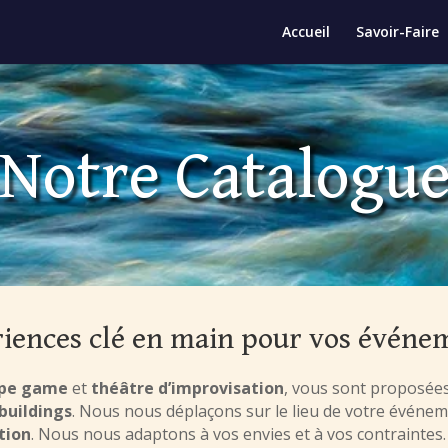
Accueil
Savoir-Faire
Notre Catalogu
iences clé en main pour vos évén
pe game
et
théâtre d’improvisation
, vous sont proposées
buildings
. Nous nous déplaçons sur le lieu de votre événe
tion
. Nous nous adaptons à vos envies et à vos contraintes