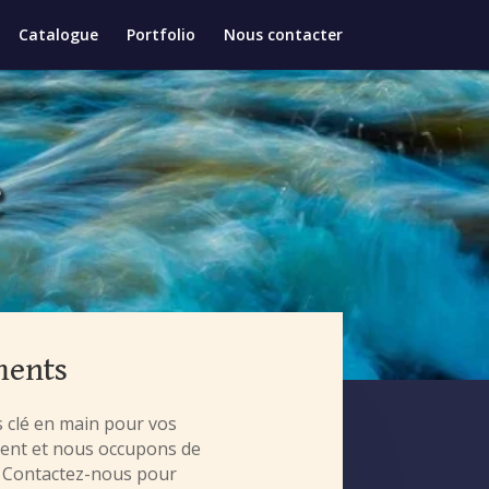
Catalogue
Portfolio
Nous contacter
e
ements
 clé en main pour vos
ment et nous occupons de
. Contactez-nous pour