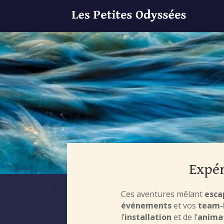
Expér
Ces aventures mêlant
esca
événements
et vos
team-
l’
installation
et de l’
anima